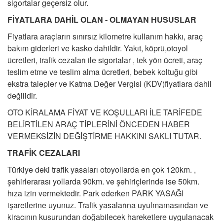
sigortalar geçersiz olur.
FİYATLARA DAHİL OLAN - OLMAYAN HUSUSLAR
Fiyatlara araçların sınırsız kilometre kullanım hakkı, araç
bakım giderleri ve kasko dahildir. Yakıt, köprü,otoyol
ücretleri, trafik cezaları ile sigortalar , tek yön ücreti, araç
teslim etme ve teslim alma ücretleri, bebek koltuğu gibi
ekstra talepler ve Katma Değer Vergisi (KDV)fiyatlara dahil
değilidir.
OTO KİRALAMA FİYAT VE KOŞULLARI İLE TARİFEDE
BELİRTİLEN ARAÇ TİPLERİNİ ÖNCEDEN HABER
VERMEKSİZİN DEĞİŞTİRME HAKKINI SAKLI TUTAR.
TRAFİK CEZALARI
Türkiye deki trafik yasaları otoyollarda en çok 120km. ,
şehirlerarası yollarda 90km. ve şehiriçlerinde ise 50km.
hıza izin vermektedir. Park ederken PARK YASAĞI
işaretlerine uyunuz. Trafik yasalarına uyulmamasından ve
kiracının kusurundan doğabilecek hareketlere uygulanacak