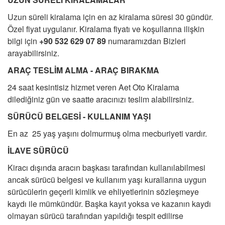
FILO KIRALAMA
Uzun süreli kiralama için en az kiralama süresi 30 gündür.
S.S.S.
Özel fiyat uygulanır. Kiralama fiyatı ve koşullarına ilişkin
İLETİŞİM
bilgi için
+90 532 629 07 89
numaramızdan Bizleri
arayabilirsiniz.
ARAÇ TESLİM ALMA - ARAÇ BIRAKMA
24 saat kesintisiz hizmet veren Aet Oto Kiralama
dilediğiniz gün ve saatte aracınızı teslim alabilirsiniz.
SÜRÜCÜ BELGESİ - KULLANIM YAŞI
En az 25 yaş yaşını dolmurmuş olma mecburiyeti vardır.
İLAVE SÜRÜCÜ
Kiracı dışında aracın başkası tarafından kullanılabilmesi
ancak sürücü belgesi ve kullanım yaşı kurallarına uygun
sürücülerin geçerli kimlik ve ehliyetlerinin sözleşmeye
kaydı ile mümkündür. Başka kayıt yoksa ve kazanın kaydı
olmayan sürücü tarafından yapıldığı tespit edilirse