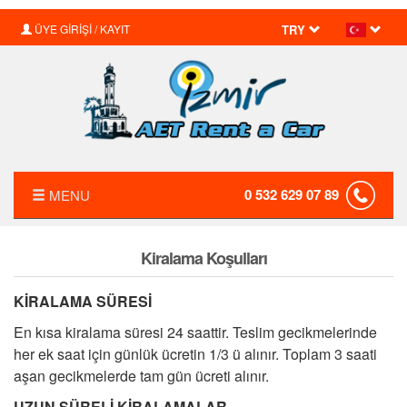
ÜYE GİRİŞİ / KAYIT
TRY
0 532 629 07 89
MENU
ANASAYFA
Kiralama Koşulları
HAKKIMIZDA
KİRALAMA SÜRESİ
FİYAT LİSTESİ
En kısa kiralama süresi 24 saattir. Teslim gecikmelerinde
TRANSFER
her ek saat için günlük ücretin 1/3 ü alınır. Toplam 3 saati
aşan gecikmelerde tam gün ücreti alınır.
KIRALAMA KOŞULLARI
UZUN SÜRELİ KİRALAMALAR